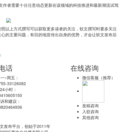
软文作者需要十分注意动态更新在该领域的科技推进和最新潮流试驾
。
按照以上方式撰写可以获取更多读者的关注，软文撰写时要多关注
关心的主要问题，有目的地宣传出自身的优势，才会让软文发布后
作
电话
在线咨询
一~周五：
微信客服（推荐）
755-33126082
*24小时：
3410605150
投诉和建议：
发稿咨询
8820464936
入驻咨询
其他咨询
闻及软文发布平台，创始于2011年