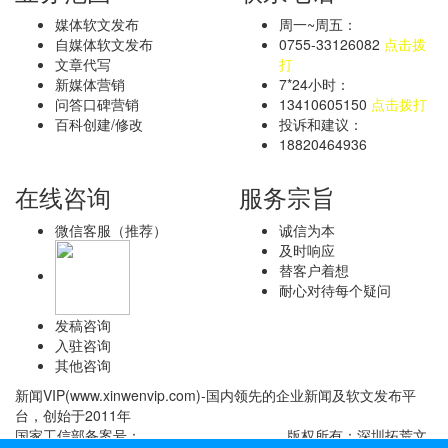
媒体软文发布
周一~周五：
自媒体软文发布
0755-33126082
点击拨
文章代写
打
新媒体营销
7*24小时：
问答口碑营销
13410605150
点击拨打
百科创建/修改
投诉和建议：
18820464936
在线咨询
服务宗旨
微信客服（推荐）
诚信为本
及时响应
替客户着想
耐心对待每个疑问
发稿咨询
入驻咨询
其他咨询
新闻VIP(www.xinwenvip.com)-国内领先的企业新闻及软文发布平
台，创始于2011年
国家工信部备案号：
粤ICP备13087618号-5
版权所有：深圳拓荒文