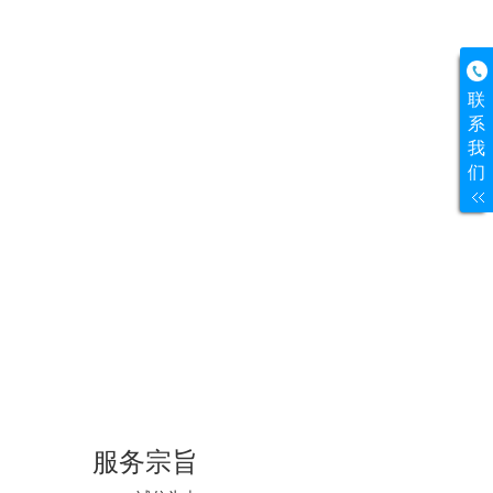
联
系
我
们
服务宗旨