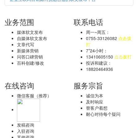
业务范围
联系电话
媒体软文发布
周一~周五：
自媒体软文发布
0755-33126082
点击拨
文章代写
打
新媒体营销
7*24小时：
问答口碑营销
13410605150
点击拨打
百科创建/修改
投诉和建议：
18820464936
在线咨询
服务宗旨
微信客服（推荐）
诚信为本
及时响应
替客户着想
耐心对待每个疑问
发稿咨询
入驻咨询
其他咨询