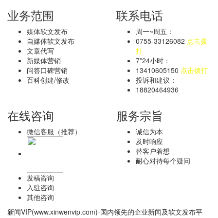
业务范围
联系电话
媒体软文发布
周一~周五：
自媒体软文发布
0755-33126082
点击拨
文章代写
打
新媒体营销
7*24小时：
问答口碑营销
13410605150
点击拨打
百科创建/修改
投诉和建议：
18820464936
在线咨询
服务宗旨
微信客服（推荐）
诚信为本
及时响应
替客户着想
耐心对待每个疑问
发稿咨询
入驻咨询
其他咨询
新闻VIP(www.xinwenvip.com)-国内领先的企业新闻及软文发布平