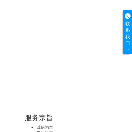
联
系
我
们
服务宗旨
诚信为本