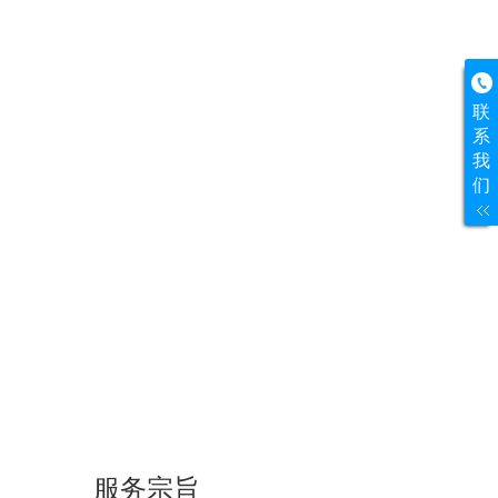
联
系
我
们
服务宗旨