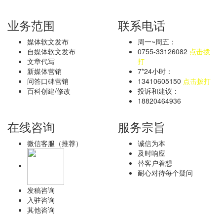
业务范围
联系电话
媒体软文发布
周一~周五：
自媒体软文发布
0755-33126082
点击拨
文章代写
打
新媒体营销
7*24小时：
问答口碑营销
13410605150
点击拨打
百科创建/修改
投诉和建议：
18820464936
在线咨询
服务宗旨
微信客服（推荐）
诚信为本
及时响应
替客户着想
耐心对待每个疑问
发稿咨询
入驻咨询
其他咨询