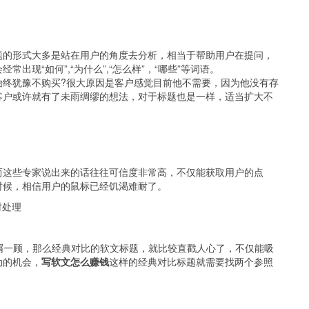
题的形式大多是站在用户的角度去分析，相当于帮助用户在提问，
现“如何”,“为什么”,“怎么样”，“哪些”等词语。
始终犹豫不购买?很大原因是客户感觉目前他不需要，因为他没有存
客户或许就有了未雨绸缪的想法，对于标题也是一样，适当扩大不
》
而这些专家说出来的话往往可信度非常高，不仅能获取用户的点
时候，相信用户的鼠标已经饥渴难耐了。
时处理
屑一顾，那么经典对比的软文标题，就比较直戳人心了，不仅能吸
动的机会，
写软文怎么赚钱
这样的经典对比标题就需要找两个参照