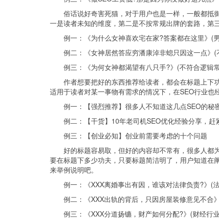
俗话说好奇害死猫，对于用户也是一样，一般都抵
一是读者未知的维度，第二是不按常规出牌的套路，第
例一：《为什么女神喜欢宅在家?答案都在这里》(
例二：《女神居然答应穷潘康淖非螅只因这一点》(
例三：《为何女神都渴望有八只手?》(不符合逻辑常
作者想要把好的东西推荐给读者，都会在标题上下
适用于读者对某一事物有需求的情况下，在SEO行业也
例一：【强烈推荐】很多人不知道这几点SEO的秘
例二：【干货】10年老司机SEO优化经验分享，赶
例三：【创业必知】创业前需要考虑的十个问题
好的标题容易取，但好的内容却不常有，很多人都
要在标题下多少功夫，只要标题简洁明了，用户知道在
来举例说明吧。
例一：《XXX离婚事出有因，谁该对法律负责?》(法
例二：《XXX出轨的背后，只因房屋装修意见不合》
例三：《XXX分道扬镳，财产如何分配?》(财经行业