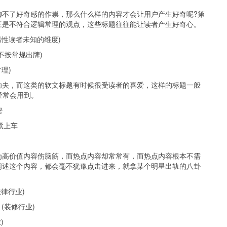
御不了好奇感的作祟，那么什么样的内容才会让用户产生好奇呢?第
三是不符合逻辑常理的观点，这些标题往往能让读者产生好奇心。
男性读者未知的维度)
不按常规出牌)
理)
功夫，而这类的软文标题有时候很受读者的喜爱，这样的标题一般
经常会用到。
密
紧上车
为高价值内容伤脑筋，而热点内容却常常有，而热点内容根本不需
阐述这个内容，都会毫不犹豫点击进来，就拿某个明星出轨的八卦
律行业)
(装修行业)
)