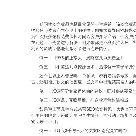
疑问性软文标题也是最常见的一种标题，该软文标
很容易与读者产生心灵上的碰撞，例如很多疑问性标题会经常出
为什么很多销售花费很长时间给客户介绍产品，但客户
在问题，不需要进行解决，但如果你把不利面扩大后，
利面的影响，也能刺激读者进行点击阅读。
例一：《95%的正常人，忽略这几点患癌症》
例三：《不懂这几点撩妹技术，活该你一辈子单身
这个世界上不管是哪一个领域，都有着很多专家，
击，还能增加软文的信誉度，当文章中出现某某名人的
例一：XXX医学专家退休前的建议：面对疾病要及
例三：XXX说：互联网推广与企业运营相辅相成
如果说上面几种方式来写SEO软文标题，大家会不
引用户的眼光，还能让用户产生情绪上的波动，增加互
物，缺一不可。
例一：《月入3千与三万的文案区别究竟在哪?》