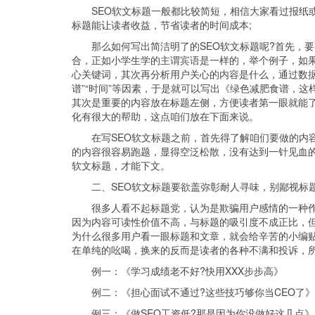
SEO软文标题一般都比较简短，相信大家看过报纸
标题能让读者收益，节省读者的时间成本;
那么如何写出简洁明了的SEO软文标题呢?首先，
合，正如小学生学的主谓宾语是一样的，举个例子，如果
心关键词，其次再分析用户关心的内容是什么，通过数据
谱”“时间”等因素，于是就可以写出《绿色减肥食谱，
其次是重要的内容放在标题左侧，方便读者第一眼就能了
化有很大的帮助，这点咱们放在下面来说。
在写SEO软文标题之前，首先得了解咱们要做的内
的内容很容易跑题，显得空泛松散，没有达到一针见血
软文标题，才能下文。
二、SEO软文标题要欲盖弥彰耐人寻味，别鄙视标
很多人看不起标题党，认为是欺骗用户感情的一种
因为内容可读性价值不高，与标题的吸引度不成正比，
为什么很多用户看一眼标题和文章，就会给辛苦的小编
在单纯的吆喝，换来的反而是读者的各种不满和投诉，
例一：《学习成绩老不好?快用XXX步步高》
例二：《担心面试不通过?这些技巧够你当CEO了》
例三：《做SEO工资低?那是因为你没做好这几点》