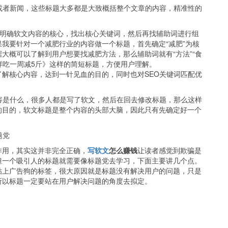
或者新闻，这些标题大多都是大致概括整个文章的内容，精准性的
要明确软文内容的核心，找出核心关键词，然后再找辅助词进行组
我要针对一个减肥行业的内容做一个标题，首先确定“减肥”为核
大概可以了解到用户想要找减肥方法，那么辅助词就有“方法”“食
这样吃一周减5斤》这样的简短标题，方便用户理解。
解核心内容，达到一针见血的目的，同时也对SEO关键词匹配优
容是什么，很多人都是写了软文，然后在回去修改标题，那么这样
的目的，软文标题是整个内容的头部大脑，因此只有先确定好一个
题党
作用，其实这并非完全正确，
写软文
怎么赚钱
让读者感觉到欺骗是
但一个吸引人的标题就需要像标题党去学习，下面主要讲几个点。
贴上广告狗的标签，很大原因就是标题没有解决用户的问题，只是
所以标题一定要站在用户解决问题的角度去拟定。