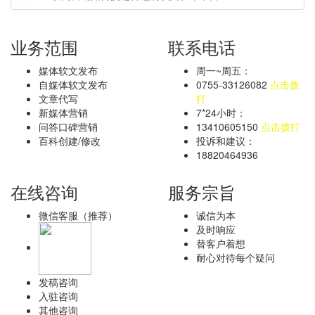
业务范围
联系电话
媒体软文发布
周一~周五：
自媒体软文发布
0755-33126082
点击拨
文章代写
打
新媒体营销
7*24小时：
问答口碑营销
13410605150
点击拨打
百科创建/修改
投诉和建议：
18820464936
在线咨询
服务宗旨
微信客服（推荐）
诚信为本
及时响应
替客户着想
耐心对待每个疑问
发稿咨询
入驻咨询
其他咨询